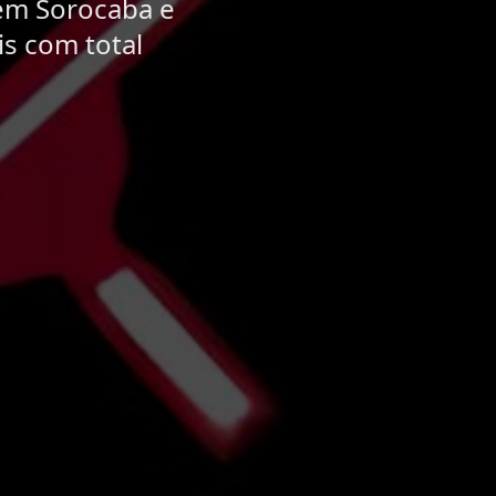
 em Sorocaba e
s com total